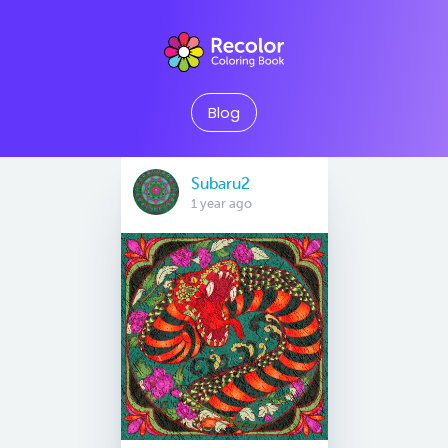
Blog
Subaru2
1 year ago