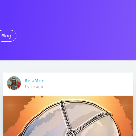
Blog
KetaMon
1 year ago