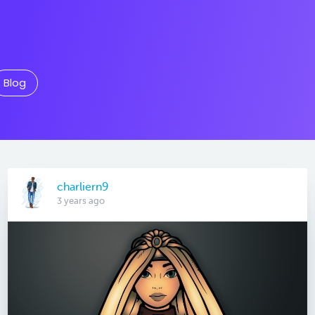
Blog
charliern9
3 years ago