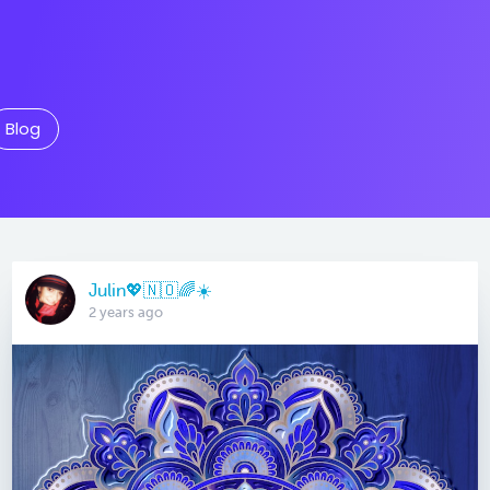
Blog
Julin💖🇳🇴🌈☀️
2 years ago