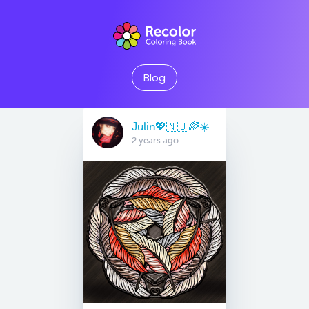
Blog
Julin💖🇳🇴🌈☀️
2 years ago