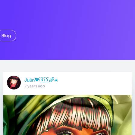
Blog
Julin💖🇳🇴🌈☀️
2 years ago