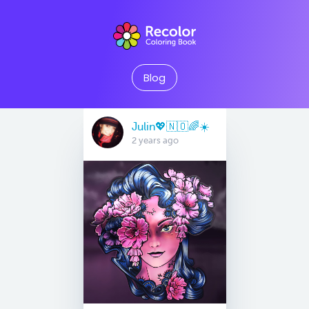
Blog
Julin💖🇳🇴🌈☀️
2 years ago