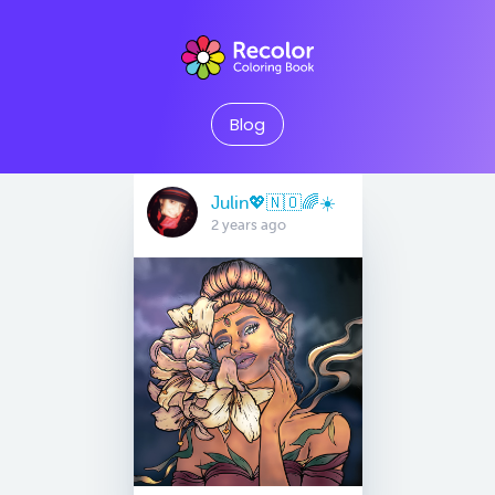
Blog
Julin💖🇳🇴🌈☀️
2 years ago