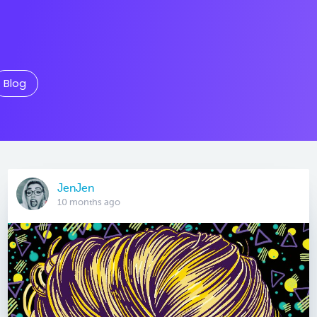
Blog
JenJen
10 months ago