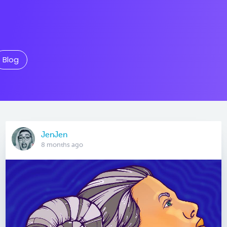
Blog
JenJen
8 months ago