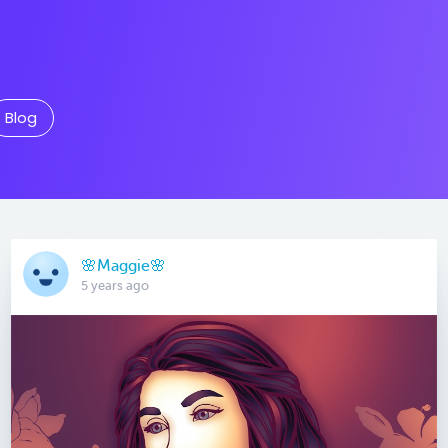
Blog
🌸Maggie🌸
5 years ago