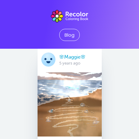
Blog
🌸Maggie🌸
5 years ago