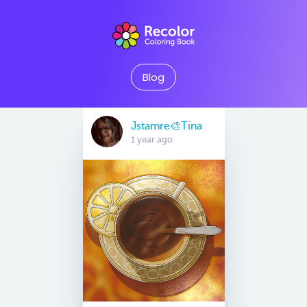
Blog
Jstamre🎨Tina
1 year ago