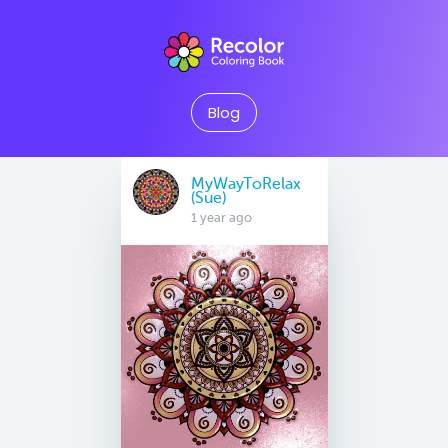
Blog
MyWayToRelax
(Sue)
1 year ago