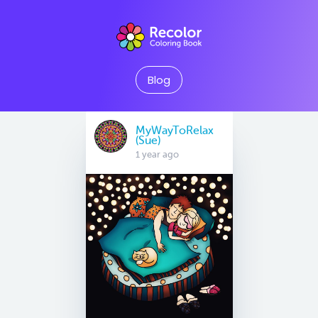
Blog
MyWayToRelax
(Sue)
1 year ago