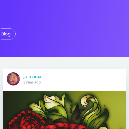
Blog
jo mama
1 year ago