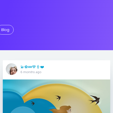
Blog
💫⚽️💤💙🍦❤️
6 months ago