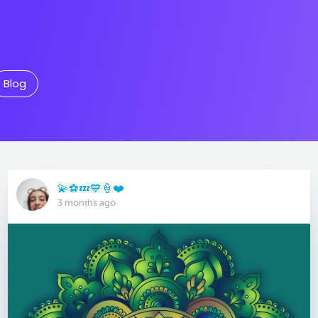
Blog
💫⚽️💤💙🍦❤️
3 months ago