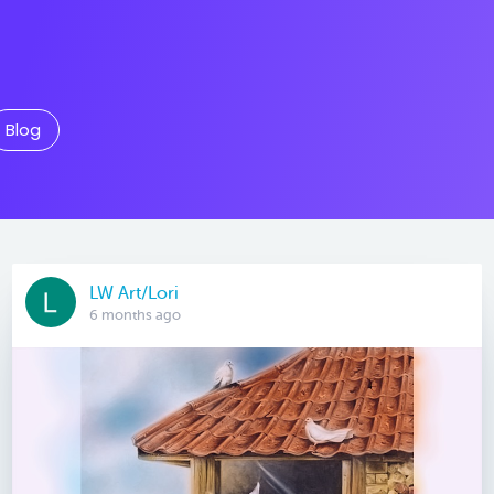
Blog
LW Art/Lori
6 months ago