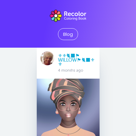
Blog
⚜️⚜️🐈‍⬛🏴󠁧󠁢󠁳󠁣󠁴󠁿
WILLOW🏴󠁧󠁢󠁳󠁣󠁴󠁿🐈‍⬛⚜️
⚜️
4 months ago