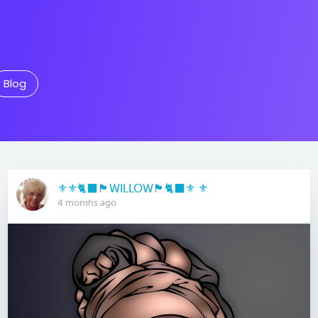
Blog
⚜️⚜️🐈‍⬛🏴󠁧󠁢󠁳󠁣󠁴󠁿WILLOW🏴󠁧󠁢󠁳󠁣󠁴󠁿🐈‍⬛⚜️ ⚜️
4 months ago