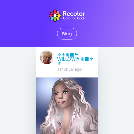
Blog
⚜️⚜️🐈‍⬛🏴󠁧󠁢󠁳󠁣󠁴󠁿
WILLOW🏴󠁧󠁢󠁳󠁣󠁴󠁿🐈‍⬛⚜️
⚜️
3 months ago