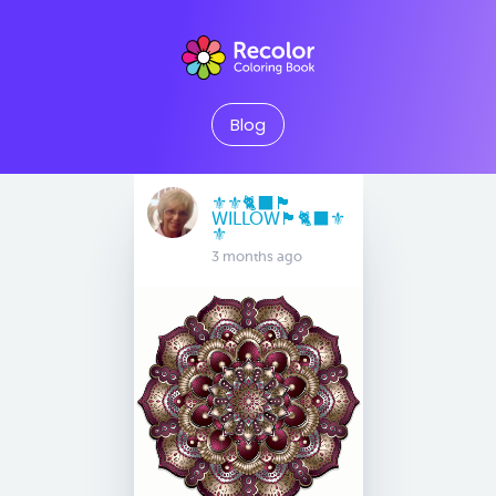
Blog
⚜️⚜️🐈‍⬛🏴󠁧󠁢󠁳󠁣󠁴󠁿
WILLOW🏴󠁧󠁢󠁳󠁣󠁴󠁿🐈‍⬛⚜️
⚜️
3 months ago