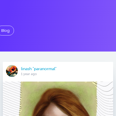
Blog
linash "paranormal"
1 year ago