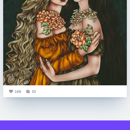
148
30