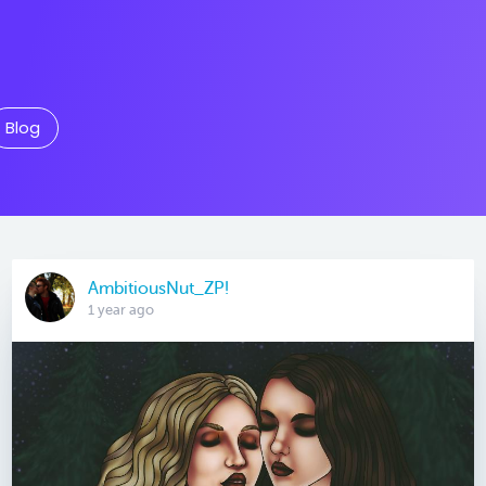
Blog
AmbitiousNut_ZP!
1 year ago