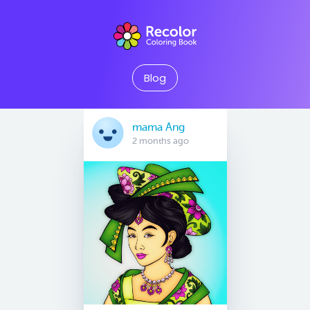
Blog
mama Ang
2 months ago