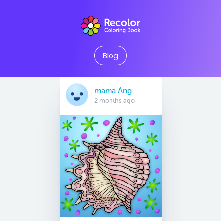
Blog
mama Ang
2 months ago