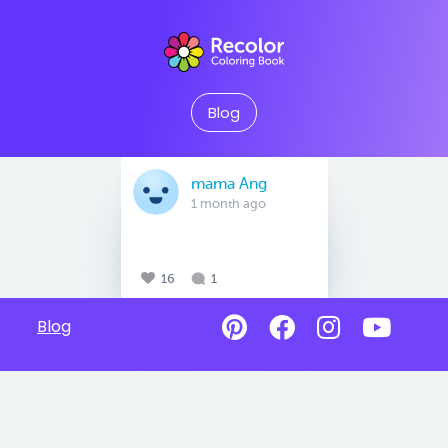
Blog
mama Ang
1 month ago
16
1
Blog