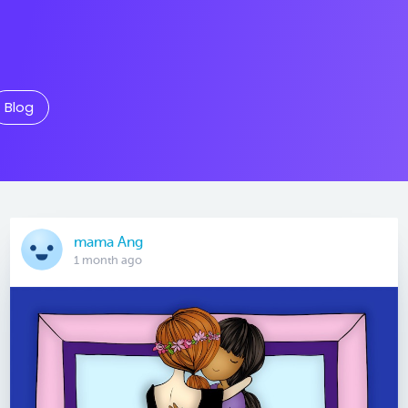
Blog
mama Ang
1 month ago