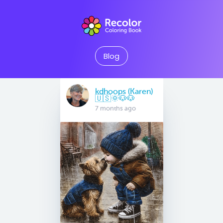
Blog
kdhoops (Karen)
🇺🇸🌞🐶🐶
7 months ago