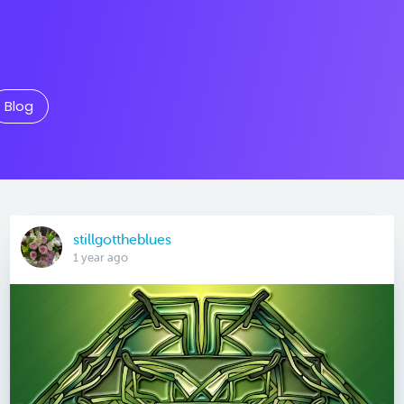
Blog
stillgottheblues
1 year ago