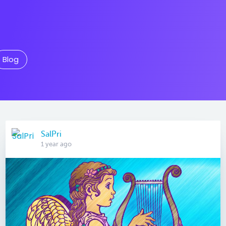
Blog
SalPri
1 year ago