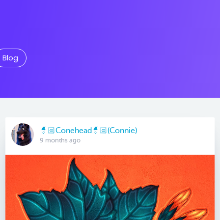
Blog
🧙🏻Conehead🧙🏻(Connie)
9 months ago