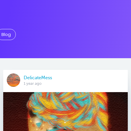
Blog
DelicateMess
1 year ago