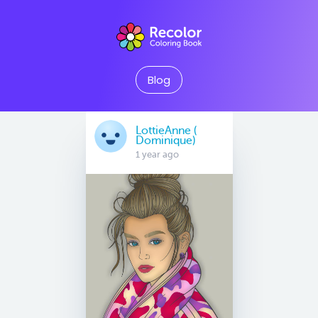
Blog
LottieAnne (
Dominique)
1 year ago