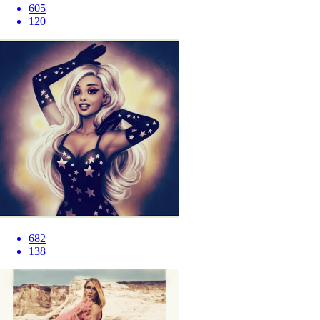
605
120
682
138