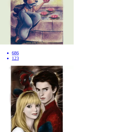
686
123