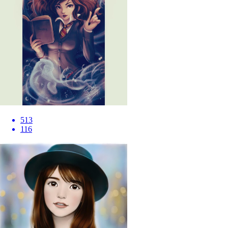
513
116