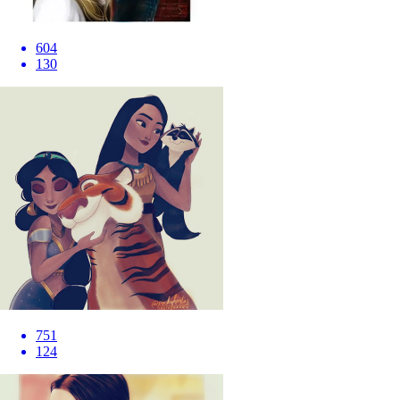
604
130
751
124