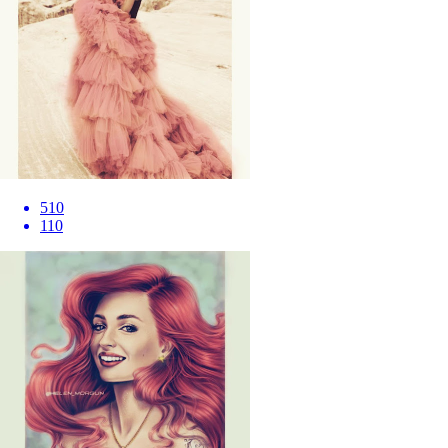
510
110