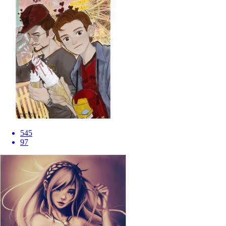
545
97