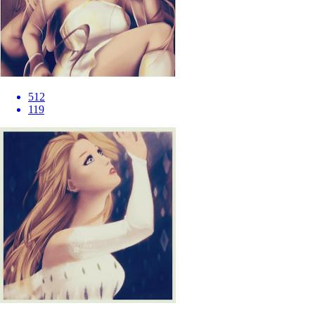
512
119