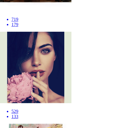
719
179
529
133