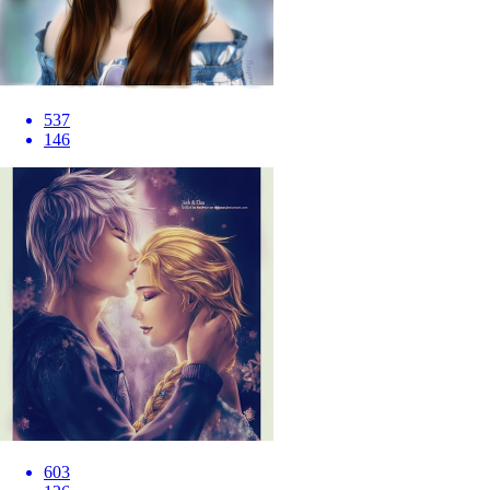
537
146
603