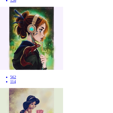
126
562
114