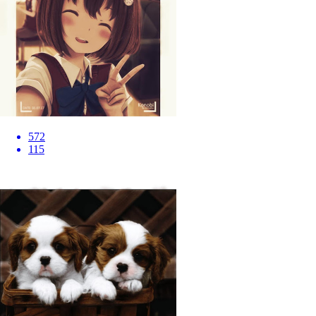
572
115