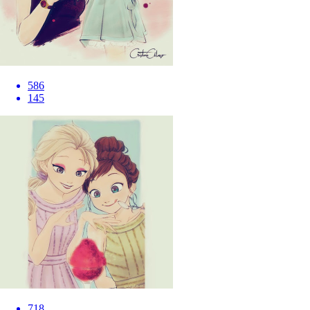
586
145
718