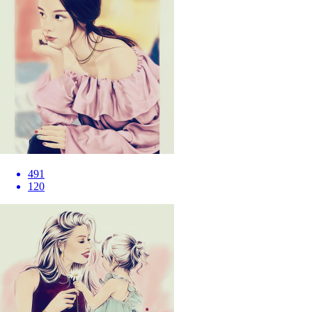
491
120