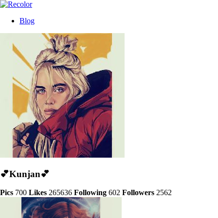
Blog
💕Kunjan💕
Pics
700
Likes
265636
Following
602
Followers
2562