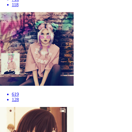
118
619
128