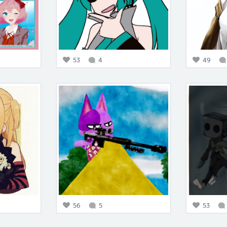
53
4
49
56
5
53