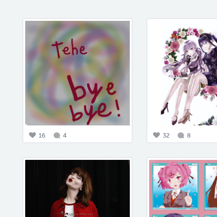
16
4
32
8