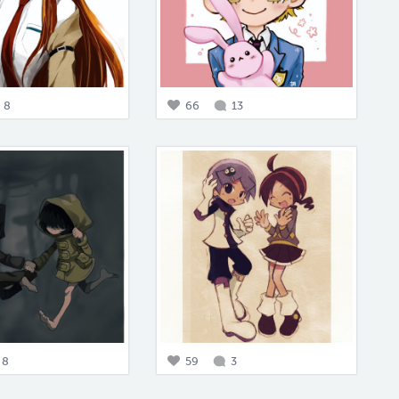
8
66
13
8
59
3