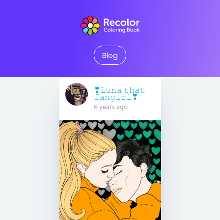
Blog
❣︎𝙻𝚞𝚗𝚊 𝚝𝚑𝚊𝚝
𝚏𝚊𝚗𝚐𝚒𝚛𝚕❣︎
6 years ago