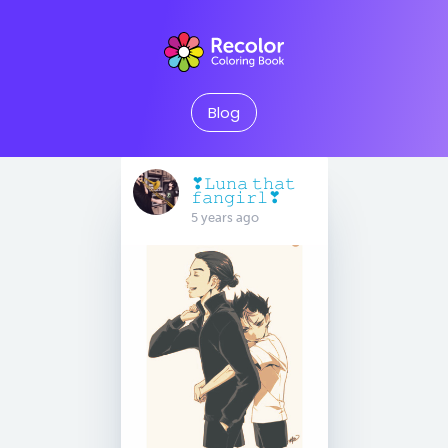
Blog
❣︎𝙻𝚞𝚗𝚊 𝚝𝚑𝚊𝚝
𝚏𝚊𝚗𝚐𝚒𝚛𝚕❣︎
5 years ago