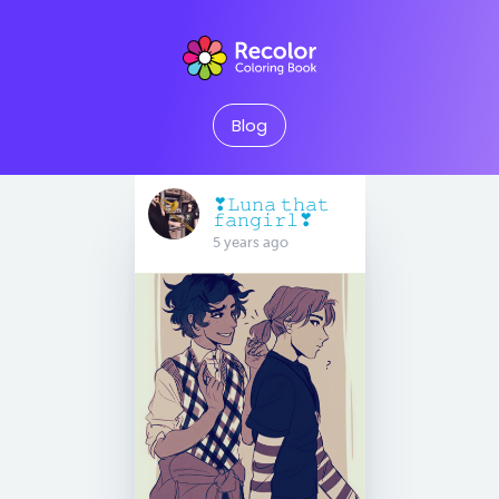
Blog
❣︎𝙻𝚞𝚗𝚊 𝚝𝚑𝚊𝚝
𝚏𝚊𝚗𝚐𝚒𝚛𝚕❣︎
5 years ago