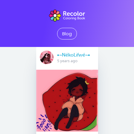
Blog
•~NékoLifwé~•
5 years ago