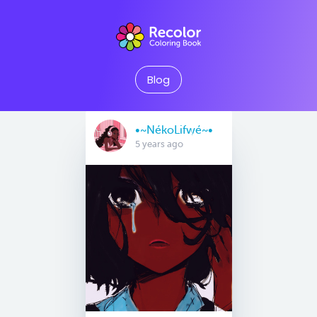
Blog
•~NékoLifwé~•
5 years ago