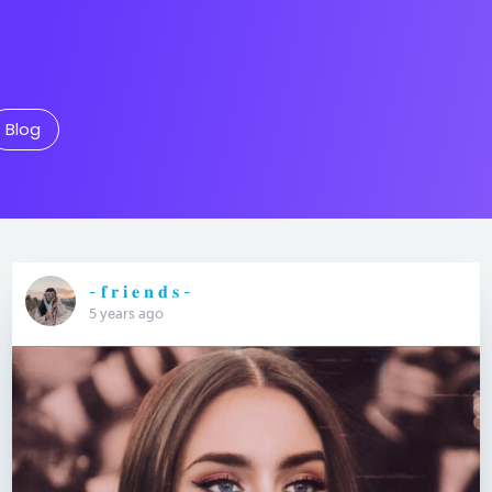
Blog
- 𝐟 𝐫 𝐢 𝐞 𝐧 𝐝 𝐬 -
5 years ago