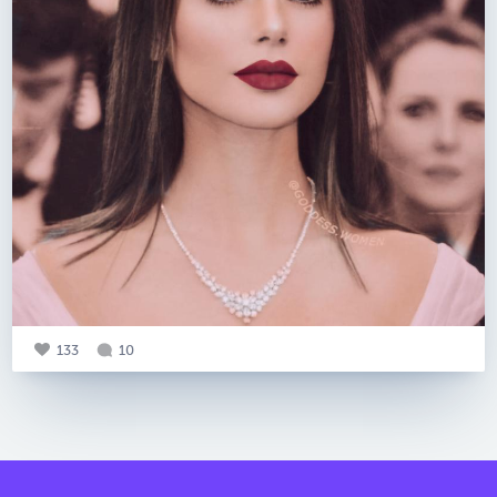
133
10