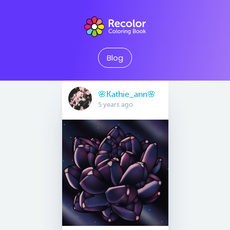
Blog
🌸Kathie_ann🌸
5 years ago