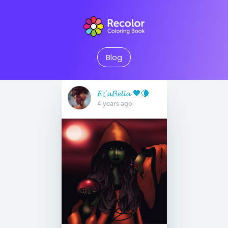
Blog
𝐸𝑧'𝓪𝓑𝓮𝓵𝓵𝓪 🖤🌘
4 years ago