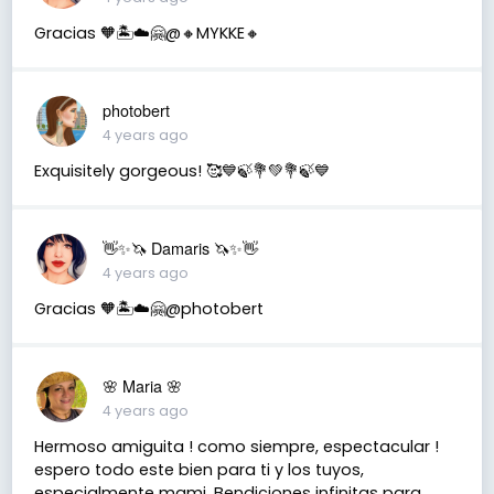
Gracias 🧡🏝️☁️🤗@🔸️MYKKE🔸️
photobert
4 years ago
Exquisitely gorgeous! 🥰💙🍃💐💚💐🍃💙
👋✨🦄 Damaris 🦄✨👋
4 years ago
Gracias 🧡🏝️☁️🤗@photobert
🌸 Maria 🌸
4 years ago
Hermoso amiguita ! como siempre, espectacular !
espero todo este bien para ti y los tuyos,
especialmente mami. Bendiciones infinitas para