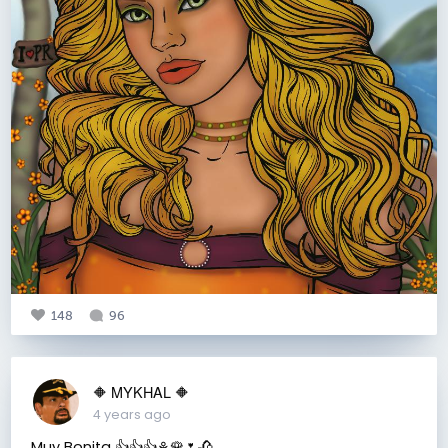
148
96
🔶️ MYKHAL 🔶️
4 years ago
Muy Bonita 👍👍👍⚘🌹🌷🥀