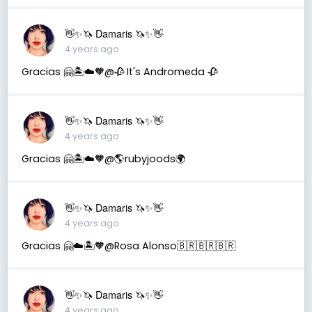
👋✨🦄 Damaris 🦄✨👋
4 years ago
Gracias 🤗🏝️☁️🧡@🥀 It's Andromeda 🥀
👋✨🦄 Damaris 🦄✨👋
4 years ago
Gracias 🤗🏝️☁️🧡@🌎rubyjoods🌍
👋✨🦄 Damaris 🦄✨👋
4 years ago
Gracias 🤗☁️🏝️🧡@Rosa Alonso🇧🇷🇧🇷🇧🇷
👋✨🦄 Damaris 🦄✨👋
4 years ago