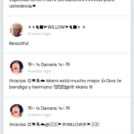
ustedes!🙏❤
⚜️⚜️🐈‍⬛🏴󠁧󠁢󠁳󠁣󠁴󠁿WILLOW🏴󠁧󠁢󠁳󠁣󠁴󠁿🐈‍⬛⚜️ ⚜️
4 years ago
Beautiful
👋✨🦄 Damaris 🦄✨👋
4 years ago
Gracias 😊🧡🏝️☁️ Mami está mucho mejor 👍 Dios te
bendiga y hermano 🥰🥰🥰@🌸 Maria 🌸
👋✨🦄 Damaris 🦄✨👋
4 years ago
Gracias 😊🧡🏝️☁️@🇬🇧🏴󠁧󠁢󠁳󠁣󠁴󠁿🌸WILLOW🌸🏴󠁧󠁢󠁳󠁣󠁴󠁿🇬🇧