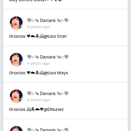
👋✨🦄 Damaris 🦄✨👋
4 years ago
Gracias 🧡☁️🏝️🤗@Lisa Starr
👋✨🦄 Damaris 🦄✨👋
4 years ago
Gracias 🧡☁️🏝️🤗@Lisa Mays
👋✨🦄 Damaris 🦄✨👋
4 years ago
Gracias 🤗🏝️☁️🧡@DNunez
👋✨🦄 Damaris 🦄✨👋