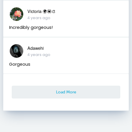
Victoria 🌍💟🎨
4 years ago
Incredibly gorgeous!
Adawehi
4 years ago
Gorgeous
Load More