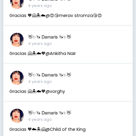
4 years ago
Gracias 🧡🤗🏝️☁️@😍😘merav stromza😘😍
👋✨🦄 Damaris 🦄✨👋
4 years ago
Gracias 🤗🏝️☁️🧡@Ankitha Nair
👋✨🦄 Damaris 🦄✨👋
4 years ago
Gracias 🤗🏝️☁️🧡@vorghy
👋✨🦄 Damaris 🦄✨👋
4 years ago
Gracias 🧡☁️🏝️🤗@Child of the King