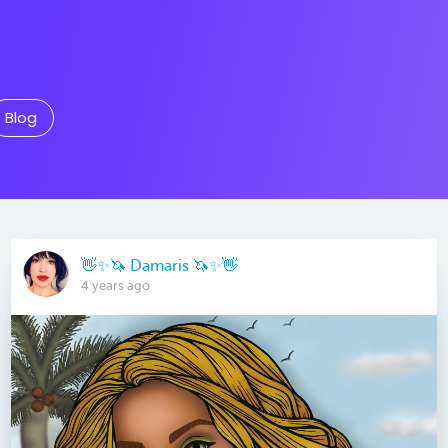
Blog
👋✨🦄 Damaris 🦄✨👋
4 years ago