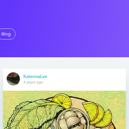
Blog
KaterinaLve
4 years ago