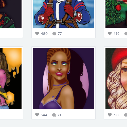
480
77
419
344
71
322