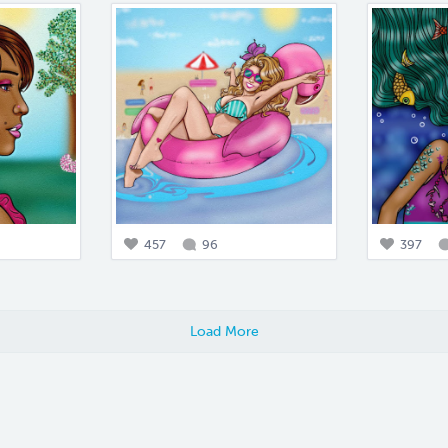
457
96
397
Load More