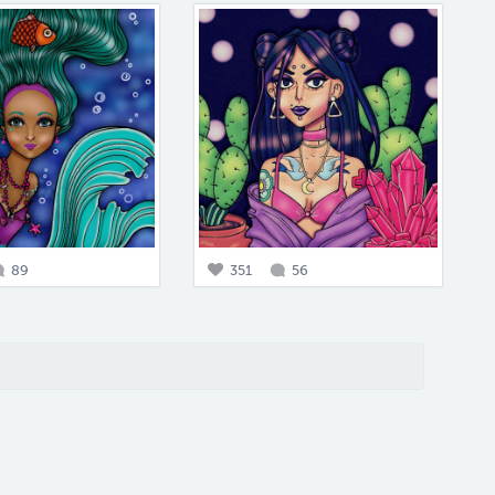
89
351
56