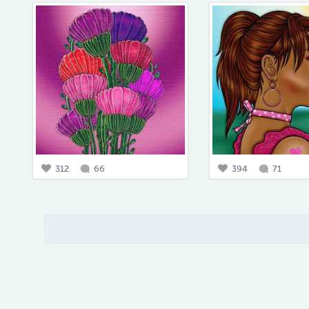
312
66
394
71