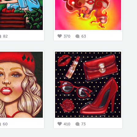
82
370
63
60
410
73