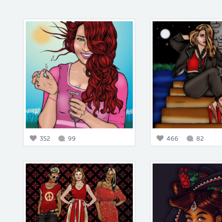
352
99
466
82