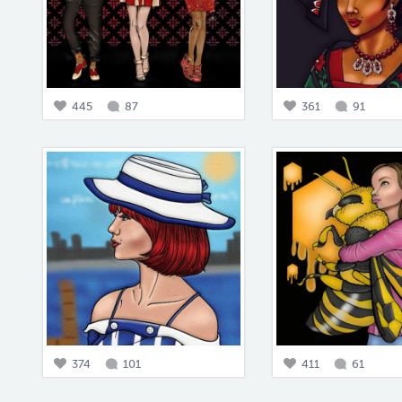
445
87
361
91
374
101
411
61