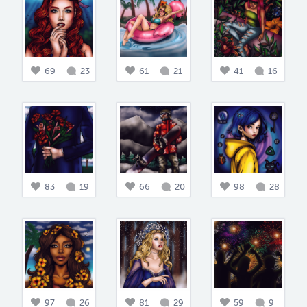
69
23
61
21
41
16
83
19
66
20
98
28
97
26
81
29
59
9